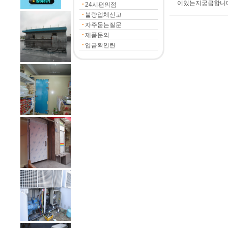
이있는지궁금합니다
24시편의점
불량업체신고
자주묻는질문
제품문의
입금확인란