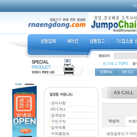
L
인기테그 TOP3
:
,
횂
AS CALL
공지사항
AS CALL
업계정보
작성자
씨엠
구인구직
업무제휴
지역별정보
냉장실온도가 더이