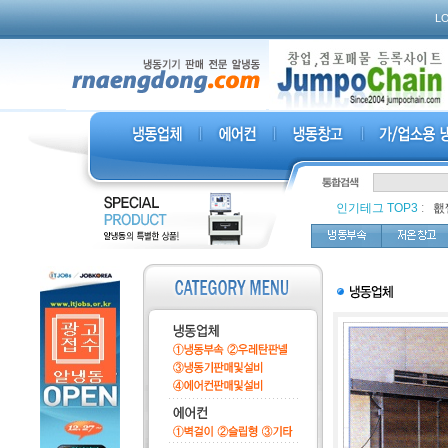
L
인기테그 TOP3
:
,
횂