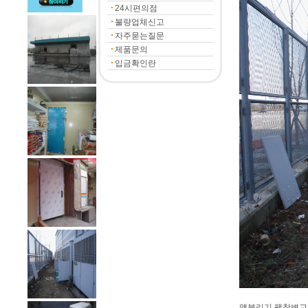
24시편의점
불량업체신고
자주묻는질문
제품문의
입금확인란
액분리기,팽창변