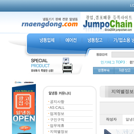
L
인기테그 TOP3
:
,
횂
지역별정보
공지사항
AS CALL
업계정보
작성자
알냉
구인구직
업무제휴
지역별정보