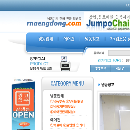
L
인기테그 TOP3
:
,
횂