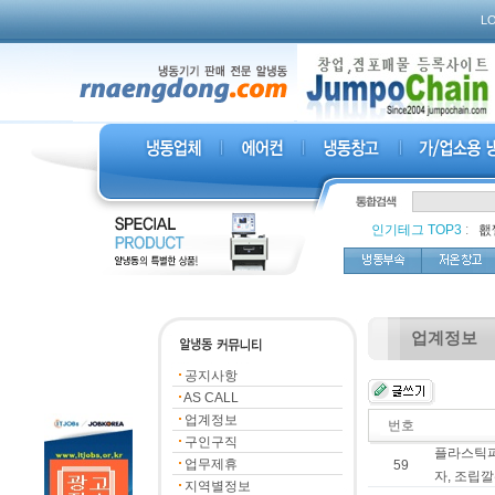
L
인기테그 TOP3
:
,
횂
업계정보
공지사항
AS CALL
업계정보
번호
구인구직
플라스틱파
업무제휴
59
자, 조립
지역별정보