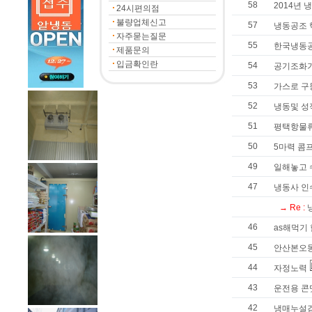
58
2014년
24시편의점
불량업체신고
57
냉동공조 
자주묻는질문
55
한국냉동공
제품문의
입금확인란
54
공기조화기
53
가스로 구
52
냉동및 성
51
평택항물류
50
5마력 콤
49
일해놓고 
47
냉동사 인
→ Re :
46
as해먹기
45
안산본오동
44
자정노력
43
운전용 콘
42
냉매누설