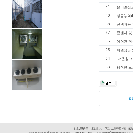
41
몰리엘선도
40
냉동능력(R/T
38
신냉매용
37
콘덴서 및
36
에어컨 평
35
이원냉동 
34
-저온창고
33
팽창변,드